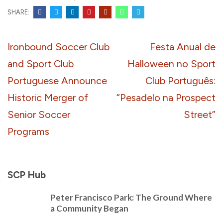
SHARE:
Post
Ironbound Soccer Club
Festa Anual de
navigation
and Sport Club
Halloween no Sport
Portuguese Announce
Club Português:
Historic Merger of
“Pesadelo na Prospect
Senior Soccer
Street”
Programs
SCP Hub
Peter Francisco Park: The Ground Where
a Community Began